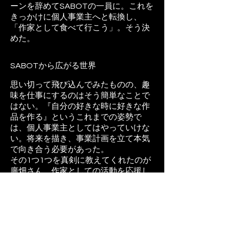
ーンを辞めてSABOTの一員に。これを
きっかけに個人事業主へと転換し、
「作家として食べて行こう」。そう決
めた。
SABOTから広がる世界
思い切って飛び込んでみたものの、趣
味を仕事にするのはそう簡単なことで
はない。『自分の好きな時に好きな作
品を作る』というこれまでの姿勢で
は、個人事業主としてはやっていけな
い。将来を描き、事業計画を立て本気
で向き合う必要があった。
その1つ1つを真剣に教えてくれたのが
廣畑さん。作家としての活動を応援し
てくれると同時に、お金をもらうこと
のシビアさ、事業主としての心構え、
自分の甘い部分も教えてくれる。考え
方だけでなく、VulcaCafeの看板のも
とで作品を販売させてもらい、作家と