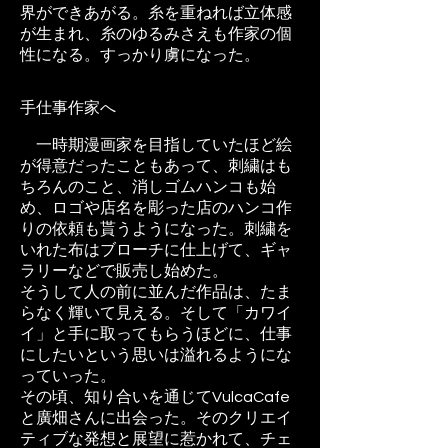
界ができあがる。糸を重ねれば立体感
が生まれ、糸のゆるみさえも作家の個
性になる。すっかり虜になった。
手仕事作家へ
一時期漫画家を目指していたほど絵
が得意だったこともあって、刺繍はも
ちろんのこと、消しゴムハンコも始
め、ロゴや店名を彫った店のハンコ作
りの依頼も貰うようになった。刺繍を
いれた布はブローチに仕上げて、ギャ
ラリーなどで販売し始めた。
そうして人の前に並んだ作品は、たま
らなく輝いて見える。そして「カワイ
イ」と手に取ってもらうほどに、仕事
にしたいという思いは溢れるようにな
っていった。
その頃、知り合いを通じてVulcaCafe
と廣畑さんに出会った。そのクリエイ
ティブな発想と展望に惹かれて、チェ